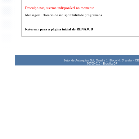
Desculpe-nos, sistema indisponível no momento.
Mensagem: Horário de indisponibilidade programada.
Retornar para a página inicial do RENAJUD
Setor de Autarquias Sul, Quadra 1, Bloco H, 5º andar - C
70700-010 - Brasília-DF